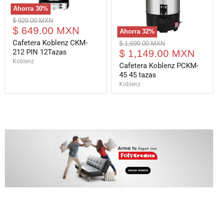
Ahorra
30
%
Cafetera
Precio
$ 929.00 MXN
Koblenz
Precio
original
$ 649.00 MXN
Ahorra
32
%
CKM-
actual
Cafetera
212
Cafetera Koblenz CKM-
Precio
$ 1,699.00 MXN
Koblenz
PIN
Precio
212 PIN 12Tazas
original
$ 1,149.00 MXN
PCKM-
12Tazas
Koblenz
actual
45
Cafetera Koblenz PCKM-
45
45 45 tazas
tazas
Koblenz