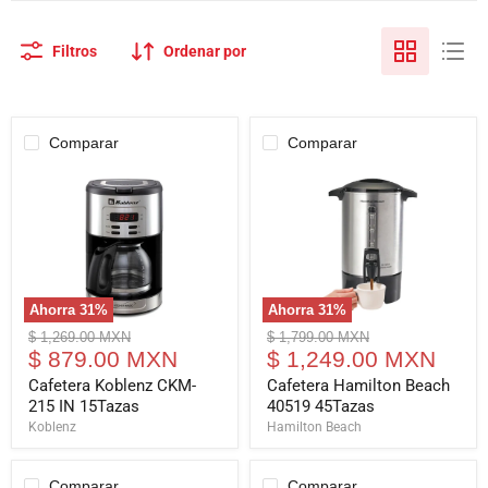
Filtros
Ordenar por
Comparar
Comparar
Ahorra
31
%
Ahorra
31
%
Cafetera
Cafetera
Precio
Precio
$ 1,269.00 MXN
$ 1,799.00 MXN
Koblenz
Hamilton
Precio
Precio
original
$ 879.00 MXN
original
$ 1,249.00 MXN
CKM-
Beach
actual
actual
215
40519
Cafetera Koblenz CKM-
Cafetera Hamilton Beach
IN
45Tazas
215 IN 15Tazas
40519 45Tazas
15Tazas
Koblenz
Hamilton Beach
Comparar
Comparar