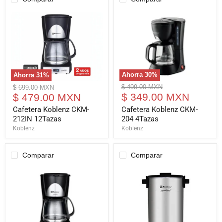
Ahorra
30
%
Ahorra
31
%
Cafetera
Cafetera
Precio
Precio
$ 499.00 MXN
$ 699.00 MXN
Koblenz
Koblenz
Precio
Precio
original
$ 349.00 MXN
original
$ 479.00 MXN
CKM-
CKM-
actual
actual
204
212IN
Cafetera Koblenz CKM-
Cafetera Koblenz CKM-
4Tazas
12Tazas
204 4Tazas
212IN 12Tazas
Koblenz
Koblenz
Comparar
Comparar