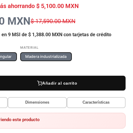
tás ahorrando
$ 5,100.00 MXN
00 MXN
$ 17,590.00 MXN
 en 9 MSI de
$ 1,388.00 MXN
con tarjetas de crédito
MATERIAL
ngular
Madera industrializada
Añadir al carrito
Dimensiones
Características
Haga clic o desplácese para acercar
iendo este producto