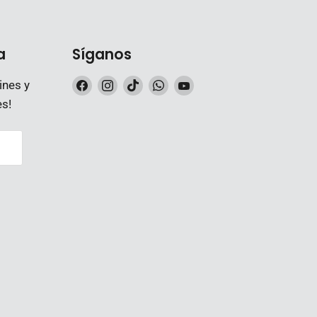
a
Síganos
Encuéntrenos
Encuéntrenos
Encuéntrenos
Encuéntrenos
Encuéntrenos
ines y
en
en
en
en
en
es!
Facebook
Instagram
TikTok
WhatsApp
YouTube