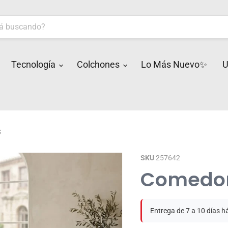
Tecnología
Colchones
Lo Más Nuevo✨
U
s
SKU
257642
Comedor 
Entrega de 7 a 10 días h