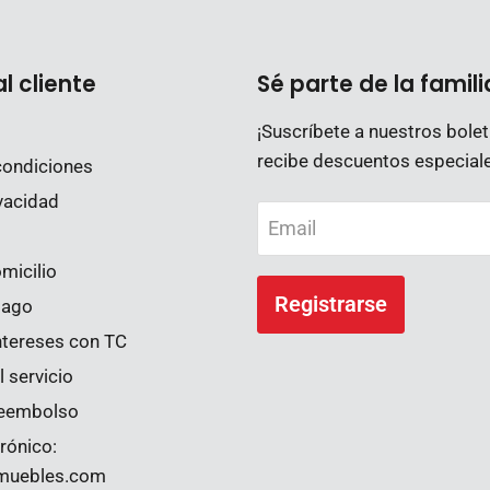
al cliente
Sé parte de la famili
¡Suscríbete a nuestros bolet
recibe descuentos especial
condiciones
vacidad
Email
micilio
Registrarse
pago
ntereses con TC
 servicio
 reembolso
rónico:
ymuebles.com