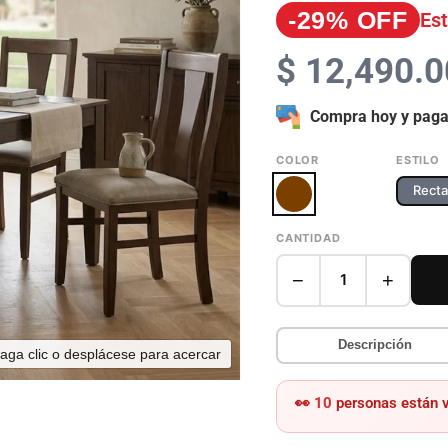
-29% OFF
Es
$ 12,490.
Compra hoy y paga
COLOR
ESTILO
Recta
CANTIDAD
−
+
1
Descripción
aga clic o desplácese para acercar
👀
10
personas están v