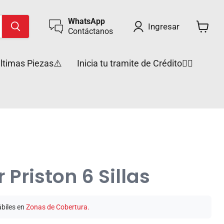
WhatsApp
Ingresar
Contáctanos
Ver
carrito
ltimas Piezas⚠️
Inicia tu tramite de Crédito✍🏼
Priston 6 Sillas
ábiles en
Zonas de Cobertura.