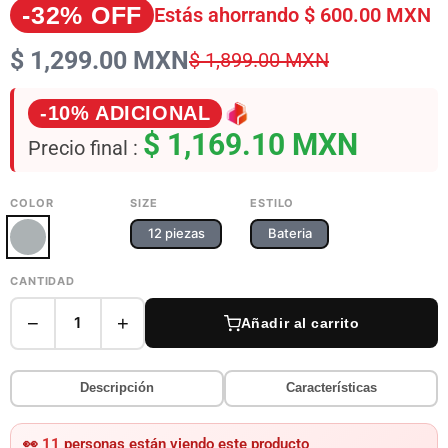
-32% OFF
Estás ahorrando
$ 600.00 MXN
$ 1,299.00 MXN
$ 1,899.00 MXN
-10% ADICIONAL
$ 1,169.10 MXN
Precio final :
COLOR
SIZE
ESTILO
12 piezas
Bateria
CANTIDAD
−
+
1
Añadir al carrito
Descripción
Características
👀
11
personas están viendo este producto