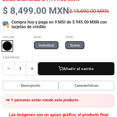
$ 8,499.00 MXN
$ 15,690.00 MXN
Compra hoy y paga en 9 MSI de
$ 945.00 MXN
con
tarjetas de crédito
COLOR
SIZE
TIPO
Individual
Suave
CANTIDAD
−
+
1
Añadir al carrito
Descripción
Características
👀
9
personas están viendo este producto
Las imágenes son un apoyo gráfico, el producto final