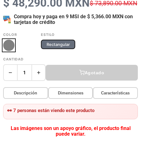
$ 48,290.00 MXN
$ 73,890.00 MXN
Compra hoy y paga en 9 MSI de
$ 5,366.00 MXN
con
tarjetas de crédito
COLOR
ESTILO
Rectangular
CANTIDAD
−
+
1
Agotado
Descripción
Dimensiones
Características
👀
7
personas están viendo este producto
Las imágenes son un apoyo gráfico, el producto final
puede variar.