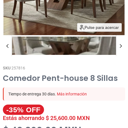
Pulse para acercar
SKU
257816
Comedor Pent-house 8 Sillas
Tiempo de entrega 30 días.
Más información
-35% OFF
Estás ahorrando
$ 25,600.00 MXN