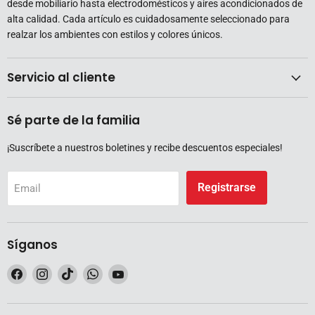
desde mobiliario hasta electrodomésticos y aires acondicionados de
alta calidad. Cada artículo es cuidadosamente seleccionado para
realzar los ambientes con estilos y colores únicos.
Servicio al cliente
Sé parte de la familia
¡Suscríbete a nuestros boletines y recibe descuentos especiales!
Registrarse
Email
Síganos
Encuéntrenos
Encuéntrenos
Encuéntrenos
Encuéntrenos
Encuéntrenos
en
en
en
en
en
Facebook
Instagram
TikTok
WhatsApp
YouTube